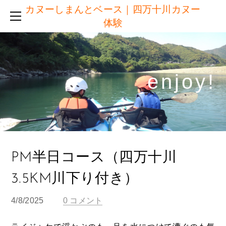
カヌーしまんとベース｜四万十川カヌー
半日コース ＆ 短時間コース
体験
他社との違い
ご予約
服装・持ち物・施設
enjoy!​
体験日の流れ
アクセス
ブログ
注意点・キャンセルについて
リンク
PM半日コース（四万十川
3.5KM川下り付き）
4/8/2025
0 コメント