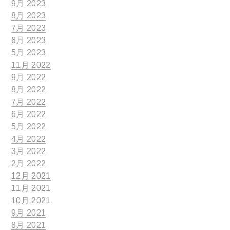
9月 2023
8月 2023
7月 2023
6月 2023
5月 2023
11月 2022
9月 2022
8月 2022
7月 2022
6月 2022
5月 2022
4月 2022
3月 2022
2月 2022
12月 2021
11月 2021
10月 2021
9月 2021
8月 2021