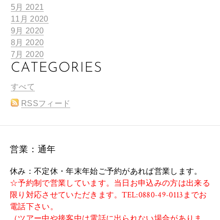
5月 2021
11月 2020
9月 2020
8月 2020
7月 2020
CATEGORIES
すべて
RSSフィード
営業：通年
休み：不定休・年末年始ご予約があれば営業します。
☆予約制で営業しています。当日お申込みの方は出来る
限り対応させていただきます。TEL:0880-49-0113までお
電話下さい。
（ツアー中や接客中は電話に出られない場合がありま