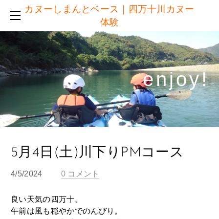
カヌーしまんとベース｜四万十川カヌー
半日コース ＆ 短時間コース
体験
他社との違い
ご予約
服装・持ち物・施設
enjoy!​
体験日の流れ
アクセス
ブログ
注意点・キャンセルについて
リンク
5月4日(土)川下りPMコース
4/5/2024
0 コメント
良い天気の四万十。
午前は風も穏やかでのんびり。