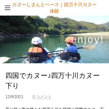
カヌーしまんとベース｜四万十川カヌー
半日コース ＆ 短時間コース
体験
他社との違い
ご予約
服装・持ち物・施設
enjoy!​
体験日の流れ
アクセス
ブログ
注意点・キャンセルについて
リンク
四国でカヌー♪四万十川カヌー
下り
12/9/2021
0 コメント