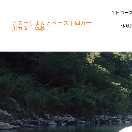
半日コース
カヌーしまんとベース｜四万十
体験
川カヌー体験