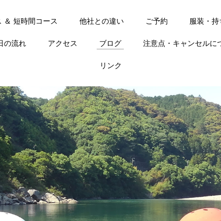
 ＆ 短時間コース
他社との違い
ご予約
服装・持
日の流れ
アクセス
ブログ
注意点・キャンセルに
リンク