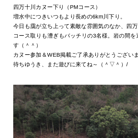
四万十川カヌー下り（PMコース）
増水中につきいつもより長めの6km川下り。
今日も靄が立ち上って素敵な雰囲気のなか、四万
コース取りも漕ぎもバッチリの3名様。岩の間を
す（＾＾）
カヌー参加＆WEB掲載ご了承ありがとうござい
待ちゆうき、また遊びに来てね～（＾▽＾）/