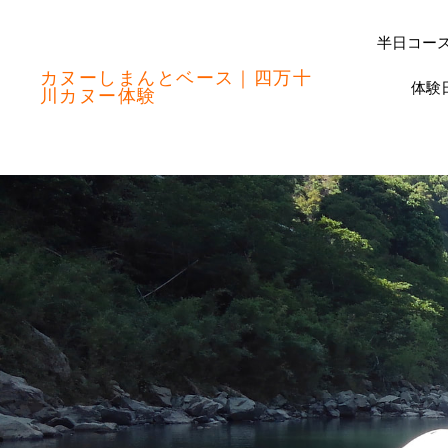
半日コース
カヌーしまんとベース｜四万十
体験
川カヌー体験