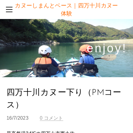
カヌーしまんとベース｜四万十川カヌー
半日コース ＆ 短時間コース
体験
他社との違い
ご予約
服装・持ち物・施設
enjoy!​
体験日の流れ
アクセス
ブログ
注意点・キャンセルについて
リンク
四万十川カヌー下り（PMコー
ス）
16/7/2023
0 コメント