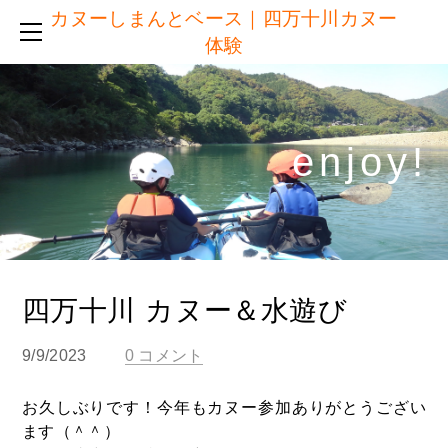
カヌーしまんとベース｜四万十川カヌー
半日コース ＆ 短時間コース
体験
他社との違い
ご予約
服装・持ち物・施設
enjoy!​
体験日の流れ
アクセス
ブログ
注意点・キャンセルについて
リンク
四万十川 カヌー＆水遊び
9/9/2023
0 コメント
お久しぶりです！今年もカヌー参加ありがとうござい
ます（＾＾）