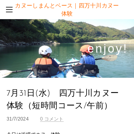
カヌーしまんとベース｜四万十川カヌー
半日コース ＆ 短時間コース
体験
他社との違い
ご予約
服装・持ち物・施設
enjoy!​
体験日の流れ
アクセス
ブログ
注意点・キャンセルについて
リンク
7月31日(水) 四万十川カヌー
体験（短時間コース/午前）
31/7/2024
0 コメント