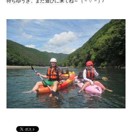
待ちゆうき、また遊びに来てね～（＾▽＾）/