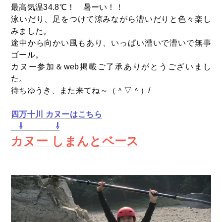
最高気温34.8℃！ 暑ーい！！
泳いだり、足をつけて涼みながら漕いだりと色々楽し
みました。
途中から向かい風もあり、いっぱい漕いで漕いで無事
ゴール。
カヌー参加＆web掲載ご了承ありがとうございまし
た。
待ちゆうき、また来てね～（＾▽＾）/
四万十川 カヌーはこちら
⇩ ⇩
カヌー しまんとベース