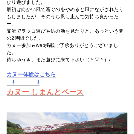
びり遊びました。
最初は向かい風で漕ぐのをやめると風にながされたり
もしましたが、そのうち風も止んで気持ち良かった
ー。
支流でラッコ遊びや鮎の漁を見たりと、あっという間
の2時間でした。
カヌー参加＆web掲載ご了承ありがとうございまし
た。
待ちゆうき、また遊びに来て下さい（＾▽＾）/
カヌー体験はこちら
⇩ ⇩
カヌー しまんとベース