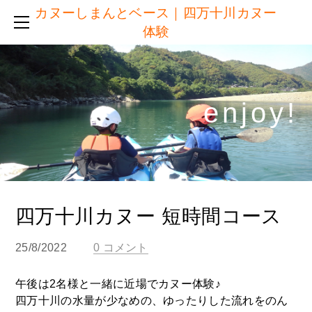
カヌーしまんとベース｜四万十川カヌー
半日コース ＆ 短時間コース
体験
他社との違い
ご予約
服装・持ち物・施設
enjoy!​
体験日の流れ
アクセス
ブログ
注意点・キャンセルについて
リンク
四万十川カヌー 短時間コース
25/8/2022
0 コメント
午後は2名様と一緒に近場でカヌー体験♪
四万十川の水量が少なめの、ゆったりした流れをのん