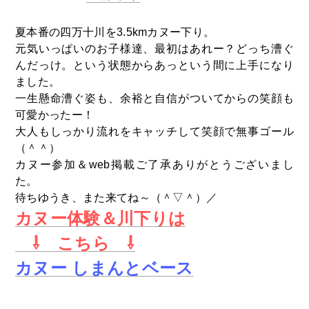
夏本番の四万十川を3.5kmカヌー下り。
元気いっぱいのお子様達、最初はあれー？どっち漕ぐ
んだっけ。という状態からあっという間に上手になり
ました。
一生懸命漕ぐ姿も、余裕と自信がついてからの笑顔も
可愛かったー！
大人もしっかり流れをキャッチして笑顔で無事ゴール
（＾＾）
カヌー参加＆web掲載ご了承ありがとうございまし
た。
待ちゆうき、また来てね～（＾▽＾）／
カヌー体験＆川下りは
⇩ こちら ⇩
カヌー しまんとベース