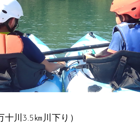
万十川3.5㎞川下り）