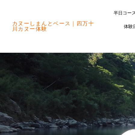
半日コース
カヌーしまんとベース｜四万十
体験
川カヌー体験