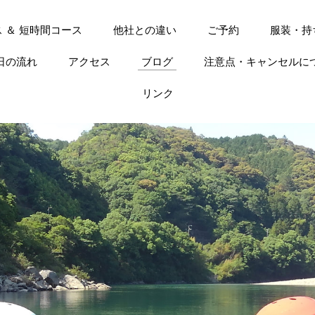
 ＆ 短時間コース
他社との違い
ご予約
服装・持
日の流れ
アクセス
ブログ
注意点・キャンセルに
リンク