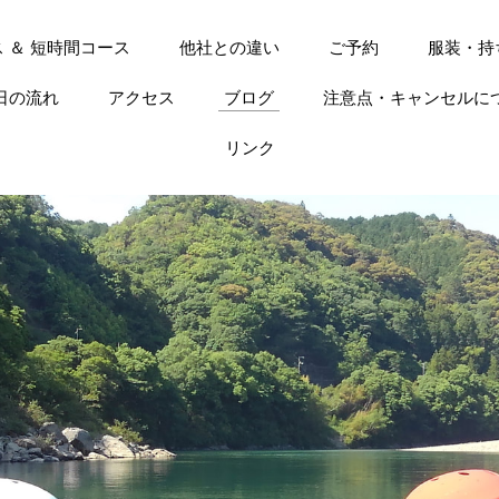
 ＆ 短時間コース
他社との違い
ご予約
服装・持
日の流れ
アクセス
ブログ
注意点・キャンセルに
リンク